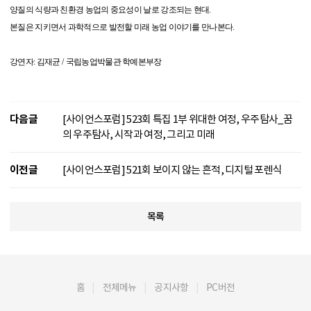
양질의 식량과 친환경 농업의 중요성이 날로 강조되는 현대
.
본질은 지키면서 과학적으로 발전할 미래 농업 이야기를 만나본다
.
강연자: 김재균
/
국립농업박물관 학예본부장
다음글
[사이언스포럼] 523회 특집 1부 위대한 여정, 우주탐사_꿈
의 우주탐사, 시작과 여정, 그리고 미래
이전글
[사이언스포럼] 521회 보이지 않는 흔적, 디지털 포렌식
목록
홈
전체메뉴
공지사항
PC버전