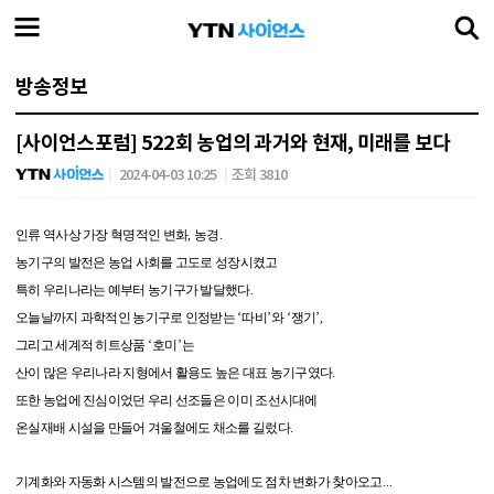
방송정보
[사이언스포럼] 522회 농업의 과거와 현재, 미래를 보다
2024-04-03 10:25
조회 3810
인류 역사상 가장 혁명적인 변화
,
농경
.
농기구의 발전은 농업 사회를 고도로 성장시켰고
특히 우리나라는 예부터 농기구가 발달했다
.
오늘날까지 과학적인 농기구로 인정받는
‘
따비
’
와
‘
쟁기
’,
그리고 세계적 히트상품
‘
호미
’
는
산이 많은 우리나라 지형에서 활용도 높은 대표 농기구였다
.
또한 농업에 진심이었던 우리 선조들은 이미 조선시대에
온실재배 시설을 만들어 겨울철에도 채소를 길렀다
.
기계화와 자동화 시스템의 발전으로 농업에도 점차 변화가 찾아오고
...