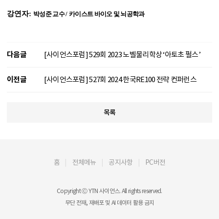
강연자:
박성준 교수
/
카이스트 바이오 및 뇌공학과
다음글
[사이언스포럼] 529회 2023 노벨물리학상 ‘아토초 펄스’
이전글
[사이언스포럼] 527회 2024 한국RE100 전략 컨퍼런스
목록
홈
전체메뉴
공지사항
PC버전
Copyright Ⓒ YTN 사이언스. All rights reserved.
무단 전재, 재배포 및 AI 데이터 활용 금지