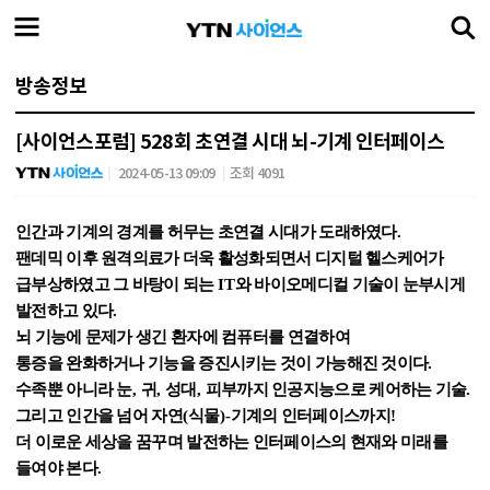
방송정보
[사이언스포럼] 528회 초연결 시대 뇌-기계 인터페이스
2024-05-13 09:09
조회 4091
인간과 기계의 경계를 허무는 초연결 시대가 도래하였다
.
팬데믹 이후 원격의료가 더욱 활성화되면서 디지털 헬스케어가
급부상하였고 그 바탕이 되는
IT
와 바이오메디컬 기술이 눈부시게
발전하고 있다
.
뇌 기능에 문제가 생긴 환자에 컴퓨터를 연결하여
통증을 완화하거나 기능을 증진시키는 것이 가능해진 것이다
.
수족뿐 아니라 눈
,
귀
,
성대
,
피부까지 인공지능으로 케어하는 기술
.
그리고 인간을 넘어 자연
(
식물
)-
기계의 인터페이스까지
!
더 이로운 세상을 꿈꾸며 발전하는 인터페이스의 현재와 미래를
들여야 본다
.