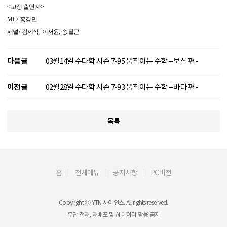
<
고정 출연자
>
MC/
홍경민
패널
/
김세식
,
이서윤
,
송필근
다음글
03월14일 수다학 시즌 7-95 움직이는 수학 – 보석 편-
이전글
02월28일 수다학 시즌 7-93 움직이는 수학 – 바다 편-
목록
홈
전체메뉴
공지사항
PC버전
Copyright Ⓒ YTN 사이언스. All rights reserved.
무단 전재, 재배포 및 AI 데이터 활용 금지