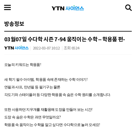
방송정보
03월07일 수다학 시즌 7-94 움직이는 수학 – 학용품 편-
2022-03-07 10:12
조회 6524
오늘의 키워드는 학용품
!
새 학기 필수 아이템
,
학용품 속에 존재하는 수학 이야기
!
연필과 샤프
,
만년필 등 필기구는 물론
각도기와 스테이플러 등 다양한 학용품 속 숨은 수학 원리를 소개합니다
.
또한 사용하던 지우개를 재활용해 도장을 만들어 보는 시간
!
도장 속 숨은 수학은 과연 무엇일까요
?
학용품 속 움직이는 수학을 알고 싶다면 수다학으로 놀러 오세요
!