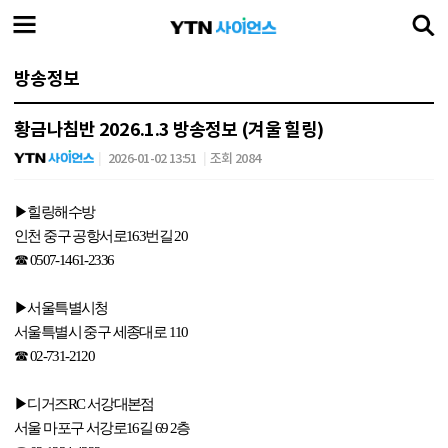
방송정보
황금나침반 2026.1.3 방송정보 (겨울 힐링)
2026-01-02 13:51
조회 2084
▶
힐링해수방
인천 중구 공항서로
163
번길
20
☎
0507-1461-2336
▶
서울특별시청
서울특별시 중구 세종대로
110
☎
02-731-2120
▶
디거즈
RC
서강대본점
서울 마포구 서강로
16
길
69 2
층