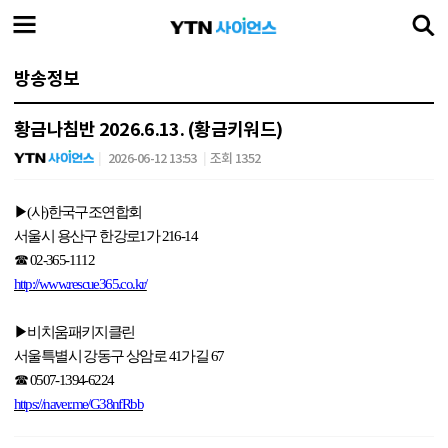
방송정보
황금나침반 2026.6.13. (황금키워드)
2026-06-12 13:53
조회 1352
▶
(
사
)
한국구조연합회
서울시 용산구 한강로
1
가
216-14
☎
02-365-1112
http://www.rescue365.co.kr/
▶
비치움패키지클린
서울특별시 강동구 상암로
41
가길
67
☎
0507-1394-6224
https://naver.me/G38nfRbb