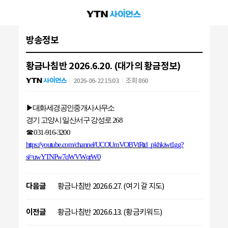
방송정보
황금나침반 2026.6.20. (대가의 황금정보)
2026-06-22 15:03
조회 860
▶
대화세경공인중개사사무소
경기 고양시 일산서구 강성로
268
☎
031-916-3200
https://youtube.com/channel/UCOUmVOBVtRtd_pkhkiwt1gg?
si=uwYTNPw7qWVWqrW0
다음글
황금나침반 2026.6.27. (여기 갈 지도)
이전글
황금나침반 2026.6.13. (황금키워드)