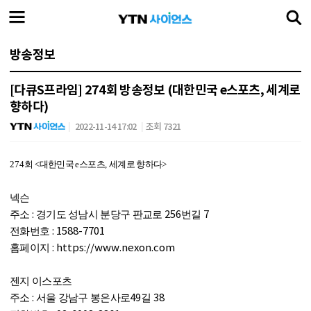
방송정보
[다큐S프라임] 274회 방송정보 (대한민국 e스포츠, 세계로
향하다)
2022-11-14 17:02
조회 7321
274
회
<
대한민국
e
스포츠
,
세계로 향하다
>
넥슨
:
256
7
주소
경기도 성남시 분당구 판교로
번길
: 1588-7701
전화번호
: https://www.nexon.com
홈페이지
젠지 이스포츠
:
49
38
주소
서울 강남구 봉은사로
길