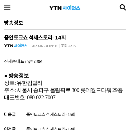
방송정보
줌인토크쇼 석세스토리- 14회
2023-07-31 09:06
조회 4215
진재승 대표 /
유한킴벌리
●
방송정보
상호
:
유한킴벌리
주소
:
서울시 송파구 올림픽로
300
롯데월드타워
29
층
대표번호
: 080-022-7007
다음글
줌인토크쇼 석세스토리- 15회
이전글
줌인토크쇼 석세스토리- 13회