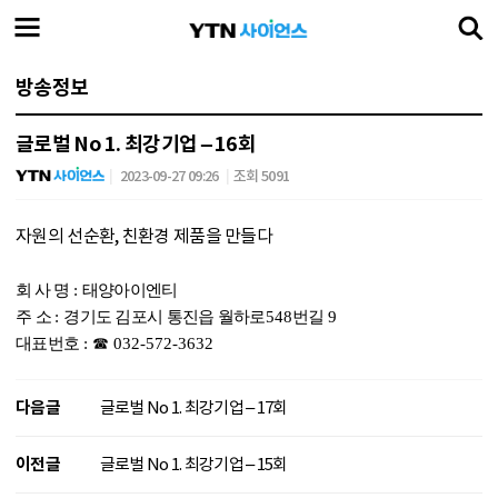
방송정보
글로벌 No 1. 최강기업 – 16회
2023-09-27 09:26
조회 5091
자원의 선순환
,
친환경 제품을 만들다
회
사 명
:
태양아이엔티
주 소
:
경기도 김포시 통진읍 월하로
548
번길
9
대표번호
:
☎
032-572-3632
다음글
글로벌 No 1. 최강기업 – 17회
이전글
글로벌 No 1. 최강기업 – 15회