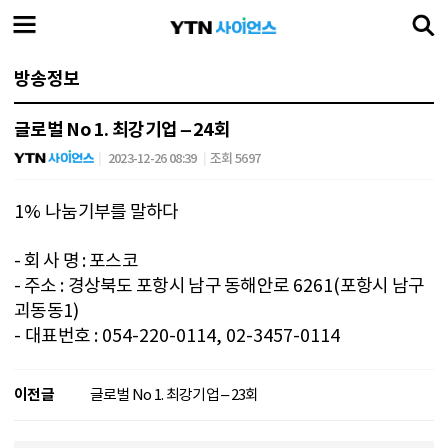
방송정보
글로벌 No 1. 최강기업 – 24회
2023-12-26 08:39
조회 5697
1%
나눔기부를 말하다
-
회 사 명
:
포스코
- 주소
:
경상북도 포항시 남구 동해안로
6261(
포항시 남구
괴동동
1)
-
대표번호
: 054-220-0114, 02-3457-0114
이전글
글로벌 No 1. 최강기업 – 23회