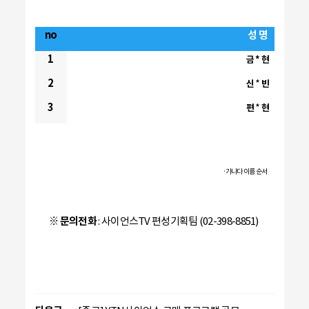
no
성 명
1
금 * 현
2
*
신
빈
3
*
편
현
·가나다 이름 순서
※
문의전화
:
사이언스
TV
편성기획팀
(02-398-8851)