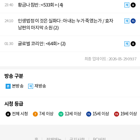
황금나침반 : <533회> (4)
23:40
인생법정 이것은 실화다 : 아내는 누가 죽였는가 / 효자
24:10
남편의 마지막 소원 (2)
글로벌 코리안 : <64회> (2)
01:30
최종 업데이트 : 2026-05-29 09:37
방송 구분
본방송
재방송
시청 등급
전체 시청
7세 이상
12세 이상
15세 이상
19세 이상
홈
전체메뉴
공지사항
PC버전