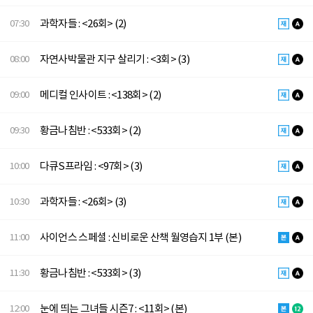
과학자들 : <26회> (2)
07:30
자연사박물관 지구 살리기 : <3회> (3)
08:00
메디컬 인사이트 : <138회> (2)
09:00
황금나침반 : <533회> (2)
09:30
다큐S프라임 : <97회> (3)
10:00
과학자들 : <26회> (3)
10:30
사이언스 스페셜 : 신비로운 산책 월영습지 1부 (본)
11:00
황금나침반 : <533회> (3)
11:30
눈에 띄는 그녀들 시즌7 : <11회> (본)
12:00