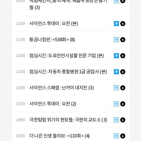
게임체인저, 총의 세계 : 새롭게 등장한 총기
10:00
들 (3)
사이언스 투데이 : 오전 (본)
11:00
황금나침반 : <538회> (8)
11:30
점심시간 : 도로안전시설물 전문 기업 (본)
12:00
점심시간 : 자동차 종합병원 1급 공업사 (본)
12:30
사이언스 스페셜 : 난카이 대지진 (3)
13:00
사이언스 투데이 : 오전 (2)
13:30
극한탐험 위기의 현장들 : 극한의 교도소 (3)
14:00
더 나은 인생 올리브 : <133회> (4)
15:00