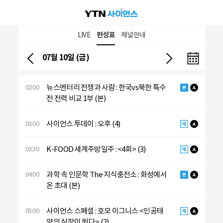
LIVE
편성표
채널안내
07월 10일 (금)
뉴스멘터리 전쟁과 사람 : 한국vs북한 특수
02:00
전 전력 비교 1부 (본)
사이언스 투데이 : 오후 (4)
03:00
K-FOOD 세계주방일주 : <4회> (3)
03:30
과학 속 인문학 The 지식충전소 : 화성에서
04:00
온 초대 (본)
사이언스 스페셜 : 호모 이그니스 <인공태
05:00
양의 심장이 뛴다> (2)