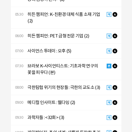
히든 챔피언 : K-친환경 대체 식품 소재 기업
05:30
(2)
히든 챔피언 : PET 금형 전문 기업 (2)
06:00
사이언스 투데이 : 오후 (5)
07:00
브라보 K-사이언티스트 : 기초과학 연구의
07:30
꽃을 피우다 (본)
극한탐험 위기의 현장들 : 극한의 교도소 (3)
08:00
메디컬 인사이트 : 웰다잉 (2)
09:00
과학자들 : <32회> (3)
09:30