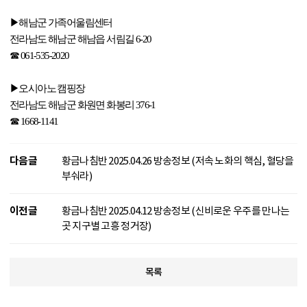
▶
해남군 가족어울림센터
전라남도 해남군 해남읍 서림길
6-20
☎
061-535-2020
▶
오시아노 캠핑장
전라남도 해남군 화원면 화봉리
376-1
☎
1668-1141
다음글
황금나침반 2025.04.26 방송정보 (저속 노화의 핵심, 혈당을
부숴라)
이전글
황금나침반 2025.04.12 방송정보 (신비로운 우주를 만나는
곳 지구별 고흥 정거장)
목록