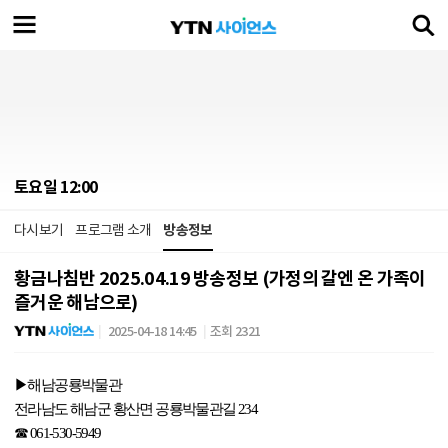
토요일 12:00
다시보기
프로그램 소개
방송정보
황금나침반 2025.04.19 방송정보 (가정의 갈엔 온 가족이
즐거운 해남으로)
2025-04-18 14:45
조회 2321
▶
해남공룡박물관
전라남도 해남군 황산면 공룡박물관길
234
☎
061-530-5949