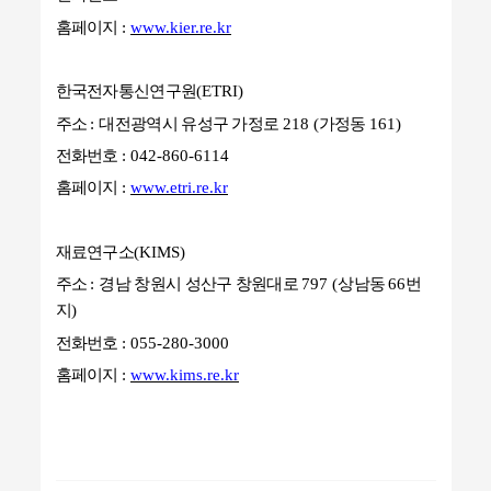
홈페이지
:
www.kier.re.kr
한국전자통신연구원
(ETRI)
주소
:
대전광역시 유성구 가정로
218 (
가정동
161)
전화번호
: 042-860-6114
홈페이지
:
www.etri.re.kr
재료연구소
(KIMS)
주소
:
경남 창원시 성산구 창원대로
797 (
상남동
66
번
지
)
전화번호
: 055-280-3000
홈페이지
:
www.kims.re.kr