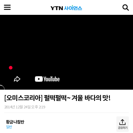
[오미스코리아] 펄떡펄떡~ 겨울 바다의 맛!
2014년 12월 24일 오후 2:19
황금나침반
일반
공유하기