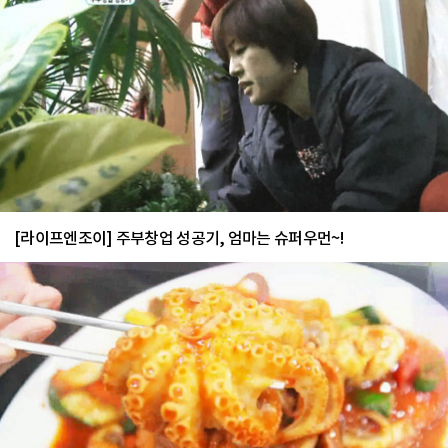
[라이프엔조이] 주부창업 성공기, 엄마는 슈퍼우먼~!