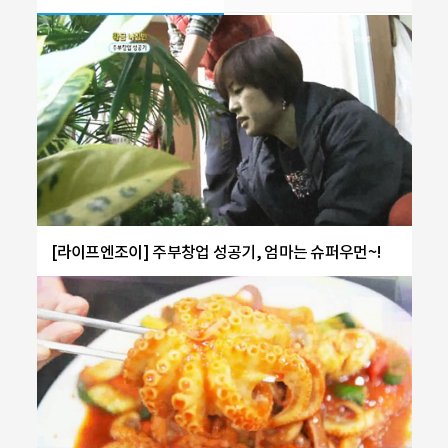
[라이프엔조이] 주부창업 성공기, 엄마는 슈퍼우먼~!