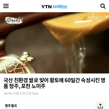
국산 친환경 쌀로 빚어 황토에 60일간 숙성시킨 명
품 청주, 포천 노미주
2010년 07월 27일 오전 09:00
명주별곡