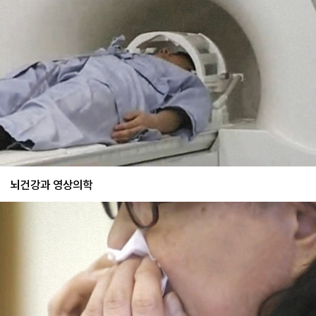
뇌건강과 영상의학