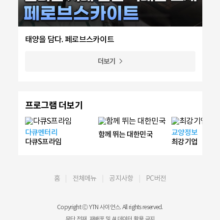
태양을 담다. 페로브스카이트
더보기
프로그램 더보기
다큐멘터리
교양정보
함께 뛰는 대한민국
다큐S프라임
최강기업
홈
전체메뉴
공지사항
PC버전
Copyright Ⓒ YTN 사이언스. All rights reserved.
무단 전재, 재배포 및 AI 데이터 활용 금지