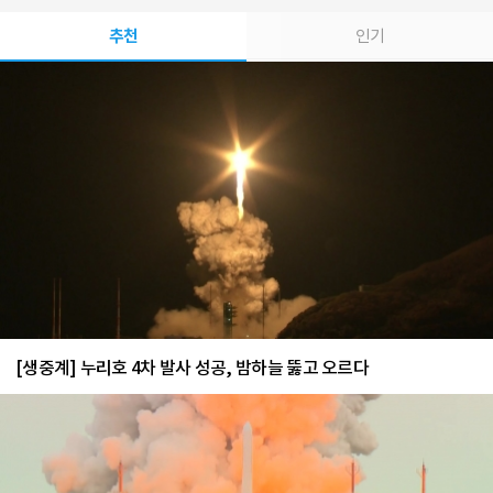
추천
인기
[생중계] 누리호 4차 발사 성공, 밤하늘 뚫고 오르다