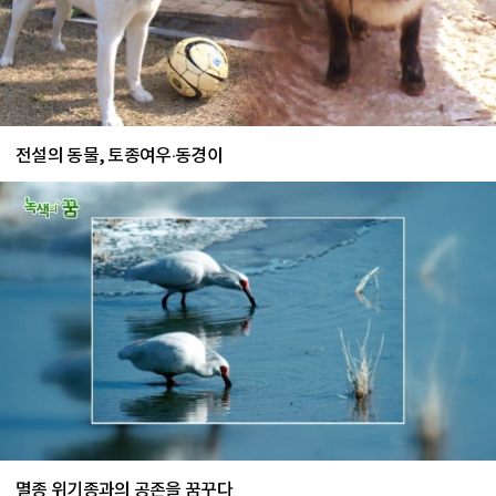
전설의 동물, 토종여우‧동경이
멸종 위기종과의 공존을 꿈꾸다