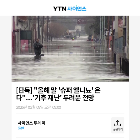
[단독] "올해 말 '슈퍼 엘니뇨' 온
다"...'기후 재난' 두려운 전망
2026년 02월 09일 오전 09:00
사이언스 투데이
일반
공유하기