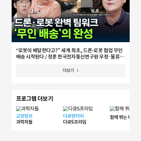
“로봇이 배달한다고?” 세계 최초, 드론-로봇 협업 무인
배송 시작된다 / 정훈 한국전자통신연구원 우정·물류기
술연구센터장
더보기
프로그램 더보기
교양정보
다큐멘터리
함께 뛰는 대한
과학자들
다큐S프라임