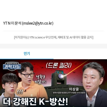
YTN 이문석 (mslee2@ytn.co.kr)
[저작권자(c) YTN science 무단전재, 재배포 및 AI 데이터 활용 금지]
인기