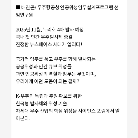
■ 배진곤/ 우주항공청 인공위성임무설계프로그램 선
임연구원
2025년 11월, 누리호 4차 발사 예정.
국내 첫 민간 우주발사체 총괄.
진정한 뉴스페이스 시대가 열리다!
국가적 임무를 품고 우주를 향해 발사되는
공공위성과 민간 큐브 위성들.
과연 인공위성의 역할과 임무는 무엇이며,
우리에게 어떤 도움이 되는 걸까?
K-우주의 독립과 주권 확보를 위한
한국형 발사체와 위성 기술.
차세대 우주 산업의 핵심 위성을 사이언스 포럼에서 알
아본다.