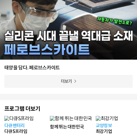
태양을 담다. 페로브스카이트
더보기
프로그램 더보기
다큐멘터리
교양정보
함께 뛰는 대한민국
다큐S프라임
최강기업