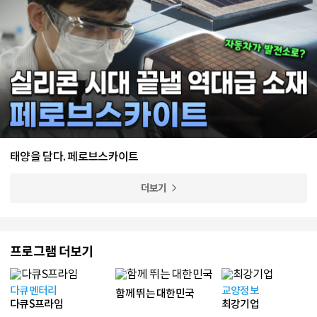
태양을 담다. 페로브스카이트
더보기
프로그램 더보기
다큐멘터리
교양정보
함께 뛰는 대한민국
다큐S프라임
최강기업