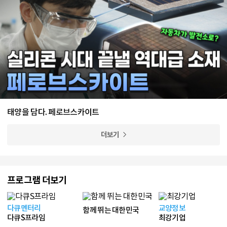
태양을 담다. 페로브스카이트
더보기
프로그램 더보기
다큐멘터리
교양정보
함께 뛰는 대한민국
다큐S프라임
최강기업