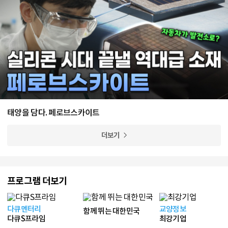
태양을 담다. 페로브스카이트
더보기
프로그램 더보기
다큐멘터리
교양정보
함께 뛰는 대한민국
다큐S프라임
최강기업