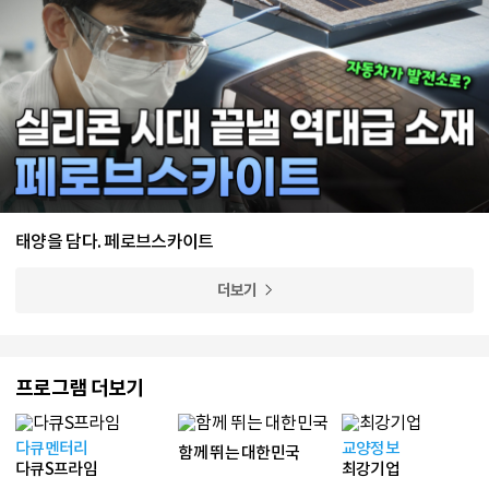
태양을 담다. 페로브스카이트
더보기
프로그램 더보기
다큐멘터리
교양정보
함께 뛰는 대한민국
다큐S프라임
최강기업