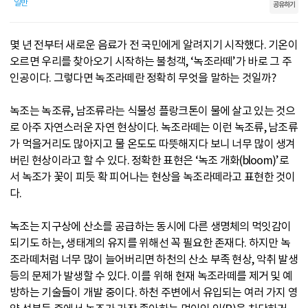
일반
공유하기
몇 년 전부터 새로운 음료가 전 국민에게 알려지기 시작했다. 기온이
오르면 우리를 찾아오기 시작하는 불청객, ‘녹조라떼’가 바로 그 주
인공이다. 그렇다면 녹조라떼란 정확히 무엇을 말하는 것일까?
녹조는 녹조류, 남조류라는 식물성 플랑크톤이 물에 살고 있는 것으
로 아주 자연스러운 자연 현상이다. 녹조라떼는 이런 녹조류, 남조류
가 먹을거리도 많아지고 물 온도도 따뜻해지다 보니 너무 많이 생겨
버린 현상이라고 할 수 있다. 정확한 표현은 ‘녹조 개화(bloom)’로
서 녹조가 꽃이 피듯 확 피어나는 현상을 녹조라떼라고 표현한 것이
다.
녹조는 지구상에 산소를 공급하는 동시에 다른 생명체의 먹잇감이
되기도 하는, 생태계의 유지를 위해선 꼭 필요한 존재다. 하지만 녹
조라떼처럼 너무 많이 늘어버리면 하천의 산소 부족 현상, 악취 발생
등의 문제가 발생할 수 있다. 이를 위해 현재 녹조라떼를 제거 및 예
방하는 기술들이 개발 중이다. 하천 주변에서 유입되는 여러 가지 영