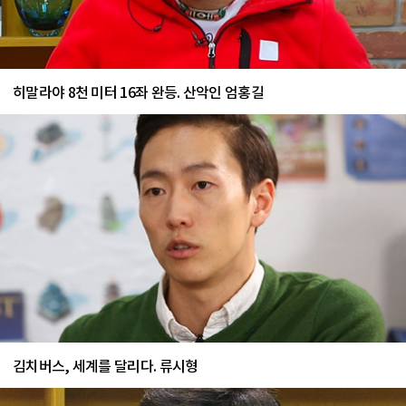
히말라야 8천 미터 16좌 완등. 산악인 엄홍길
김치버스, 세계를 달리다. 류시형