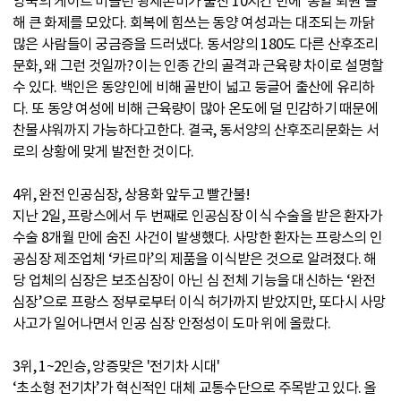
영국의 케이트 미들턴 왕세손비가 출산 10시간 만에 '총알 퇴원'을
해 큰 화제를 모았다. 회복에 힘쓰는 동양 여성과는 대조되는 까닭
많은 사람들이 궁금증을 드러냈다. 동서양의 180도 다른 산후조리
문화, 왜 그런 것일까? 이는 인종 간의 골격과 근육량 차이로 설명할
수 있다. 백인은 동양인에 비해 골반이 넓고 둥글어 출산에 유리하
다. 또 동양 여성에 비해 근육량이 많아 온도에 덜 민감하기 때문에
찬물샤워까지 가능하다고한다. 결국, 동서양의 산후조리문화는 서
로의 상황에 맞게 발전한 것이다.
4위, 완전 인공심장, 상용화 앞두고 빨간불!
지난 2일, 프랑스에서 두 번째로 인공심장 이식 수술을 받은 환자가
수술 8개월 만에 숨진 사건이 발생했다. 사망한 환자는 프랑스의 인
공심장 제조업체 ‘카르마’의 제품을 이식받은 것으로 알려졌다. 해
당 업체의 심장은 보조심장이 아닌 심 전체 기능을 대신하는 ‘완전
심장’으로 프랑스 정부로부터 이식 허가까지 받았지만, 또다시 사망
사고가 일어나면서 인공 심장 안정성이 도마 위에 올랐다.
3위, 1~2인승, 앙증맞은 '전기차 시대'
‘초소형 전기차’가 혁신적인 대체 교통수단으로 주목받고 있다. 올