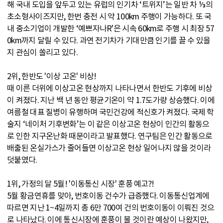
해 국내 도입을 앞두고 있는 유럽의 인기차 ‘트위지’는 일반 차 ⅓의
초소형사이즈지만, 한번 충전 시 약 100km 주행이 가능하다. 또 국
내 중소기업이 개발한 ‘예쁘자나R'은 시속 60km로 주행 시 최장 57
0km까지 달릴 수 있다. 과연 전기차가 기대만큼 인기를 끌 수 있을
지 관심이 쏠리고 있다.
2위, 한반도 '이상 고온' 비상!
때 이른 더위에 이상고온 현상까지 나타나면서 한반도 기후에 비상
이 켜졌다. 지난 백 년 동안 평균기온이 약 1.7도가량 상승했다. 이에
여름철 대표 질병이 유행하며 국민건강에 적신호가 켜졌다. 국제 학
술지 ‘네이처 기후변화’는 이 같은 이상고온 현상이 인간의 활동으
로 인한 지구온난화 때문이라고 발표했다. 연구팀은 인간 활동으로
배출된 온실가스가 줄어들면 이상고온 현상 일어나지 않을 것이라
덧붙였다.
1위, 가정의 달 5월! '이동통신 시장' 훈풍 예고?!
5월 황금연휴를 맞아, 번호이동 건수가 급증했다. 이동통신업계에
따르면 지난 1~4일까지 총 6만 700여 건의 번호이동이 이뤄진 것으
로 나타났다. 이에 통신시장에 훈풍이 불 것이란 예상이 나왔지만,