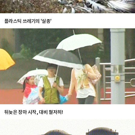
플라스틱 쓰레기의 '실종'
뒤늦은 장마 시작, 대비 철저히!