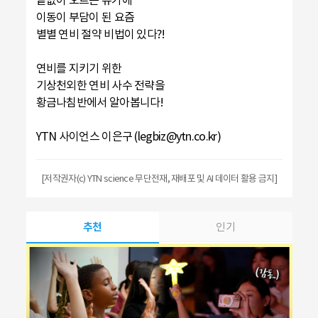
이동이 부담이 된 요즘
별별 연비 절약 비법이 있다?!
연비를 지키기 위한
기상천외한 연비 사수 전략을
황금나침반에서 알아봅니다!
YTN 사이언스 이은구 (legbiz@ytn.co.kr)
[저작권자(c) YTN science 무단전재, 재배포 및 AI 데이터 활용 금지]
추천
인기