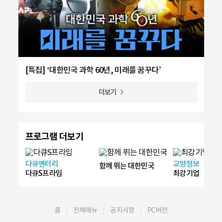
[특집] ‘대한민국 과학 60년, 미래를 꿈꾸다’
더보기
프로그램 더보기
다큐멘터리
교양정보
함께 뛰는 대한민국
다큐S프라임
최강기업
홈
전체메뉴
공지사항
PC버전