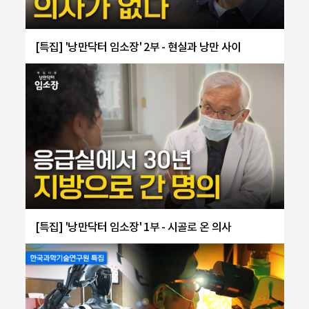
[특집] '낭만닥터 임소장' 2부 - 현실과 낭만 사이
[특집] '낭만닥터 임소장' 1부 - 시골로 온 의사