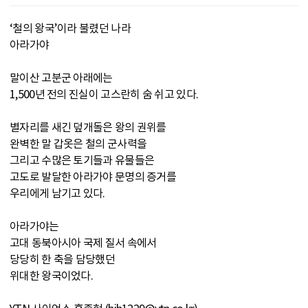
‘철의 왕국’이라 불렸던 나라
아라가야
말이산 고분군 아래에는
1,500년 전의 진실이 고스란히 숨 쉬고 있다.
별자리를 새긴 덮개돌은 왕의 권위를
완벽한 말 갑옷은 철의 군사력을
그리고 수많은 토기들과 유물들은
고도로 발달한 아라가야 문명의 증거를
우리에게 남기고 있다.
아라가야는
고대 동북아시아 국제 질서 속에서
당당히 한 축을 담당했던
위대한 왕국이었다.