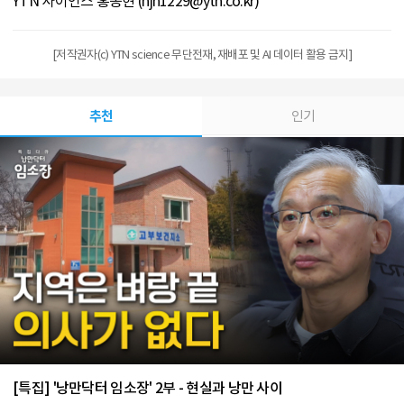
YTN 사이언스 홍종현 (hjh1229@ytn.co.kr)
[저작권자(c) YTN science 무단전재, 재배포 및 AI 데이터 활용 금지]
추천
인기
[특집] '낭만닥터 임소장' 2부 - 현실과 낭만 사이