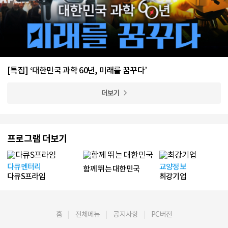
[특집] ‘대한민국 과학 60년, 미래를 꿈꾸다’
더보기
프로그램 더보기
다큐멘터리
교양정보
함께 뛰는 대한민국
다큐S프라임
최강기업
홈
전체메뉴
공지사항
PC버전