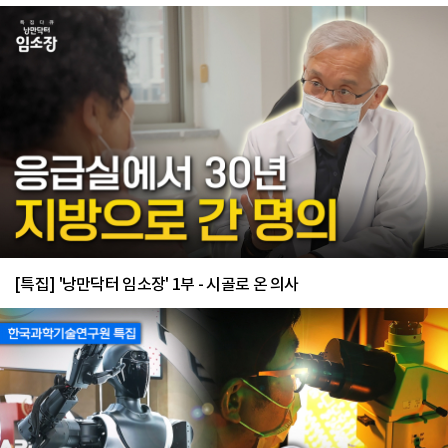
[특집] '낭만닥터 임소장' 1부 - 시골로 온 의사