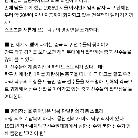
안게임과 올림픽이라고 봐도 과언이 아니다.
손에 땀을 쥐게 했던 1986년 서울 아시안게임의 남자 탁구 단체전
부터 약 20년이 지난 지금까지 회자되고 있는 전설적인 랠리 경기까
지!
스포츠를 새롭게 쓰는 탁구의 명장면을 소개한다.
■ 전 세계로 뻗어 나가는 중국 탁구 선수들의 뒷이야기
간혹 탁구 경기를 보다보면 해외 무대에서 활약하는 중국 선수들을
많이 볼 수 있다.
이 선수들에게 숨겨진 비하인드 스토리가 있다는데~
탁구 세계 랭킹 1위를 자랑하는 중국을 떠나 태극 마크를 달고 우리
나라 탁구의 위상을 드높인 중국 선수들을 재조명하고, 해외 각국으
로 귀화해서 선수 생활을 이어가고 있는 중국 선수들의 활약상을 들
여다본다.
■ 만리장성을 뛰어넘은 남북 단일팀의 감동 스토리
사상 최초로 남북이 하나로 뭉친 전례가 바로 탁구 역사에 있다.
1991년 지바세계탁구선수권대회에서 남한 선수와 북한 선수가 함
께 출전한 '코리아 팀'.