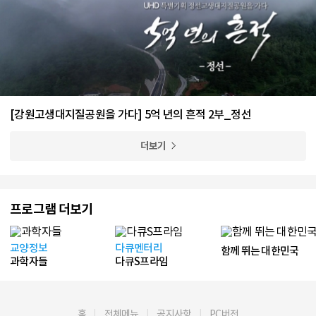
[강원고생대지질공원을 가다] 5억 년의 흔적 2부_정선
더보기
프로그램 더보기
교양정보
다큐멘터리
함께 뛰는 대한민국
과학자들
다큐S프라임
홈
전체메뉴
공지사항
PC버전