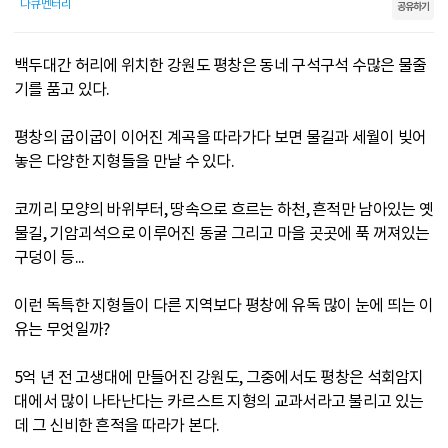
다큐멘터리
공유하기
백두대간 허리에 위치한 강원도 평창은 동네 구석구석 수많은 물줄
기를 품고 있다.
평창의 굽이굽이 이어진 계곡을 따라가다 보면 물길과 세월이 빚어
놓은 다양한 지형들을 만날 수 있다.
코끼리 모양의 바위부터, 땅속으로 흐르는 하천, 흔적만 남아있는 옛
물길, 기암괴석으로 이루어진 동굴 그리고 마을 곳곳에 푹 꺼져있는
구덩이 등...
이런 독특한 지형들이 다른 지역보다 평창에 유독 많이 눈에 띄는 이
유는 무엇일까?
5억 년 전 고생대에 만들어진 강원도, 그중에서도 평창은 석회암지
대에서 많이 나타난다는 카르스트 지형의 교과서라고 불리고 있는
데 그 신비한 흔적을 따라가 본다.