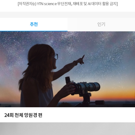
[저작권자(c) YTN science 무단전재, 재배포 및 AI 데이터 활용 금지]
추천
인기
24회 천체 망원경 편