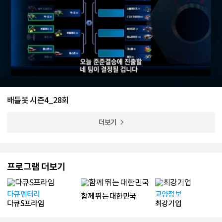
배틀봇 시즌4_28회
더보기
프로그램 더보기
다큐멘터리
교양정보
함께 뛰는 대한민국
다큐S프라임
최강기업