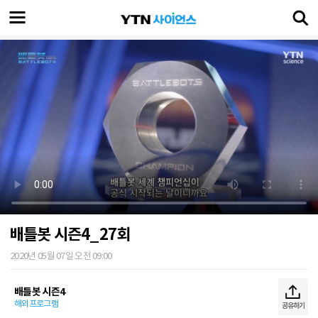
배틀봇 시즌4_27회
2020년 05월 07일 오전 09:00
배틀봇 시즌4
해외프로그램
공유하기