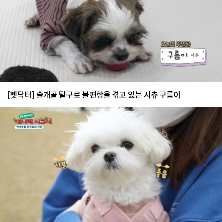
[펫닥터] 슬개골 탈구로 불편함을 겪고 있는 시츄 구름이