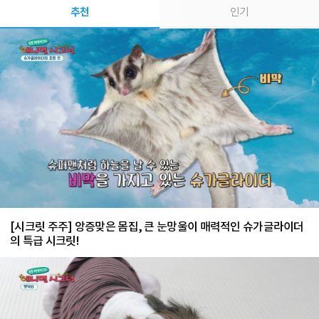
추천
인기
[시크릿 주주] 앙증맞은 몸집, 큰 눈망울이 매력적인 슈가글라이더
의 특급 시크릿!