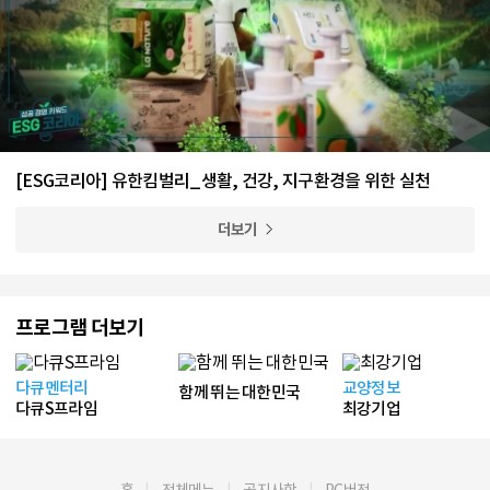
[ESG코리아] 유한킴벌리_생활, 건강, 지구환경을 위한 실천
더보기
프로그램 더보기
다큐멘터리
교양정보
함께 뛰는 대한민국
다큐S프라임
최강기업
홈
전체메뉴
공지사항
PC버전