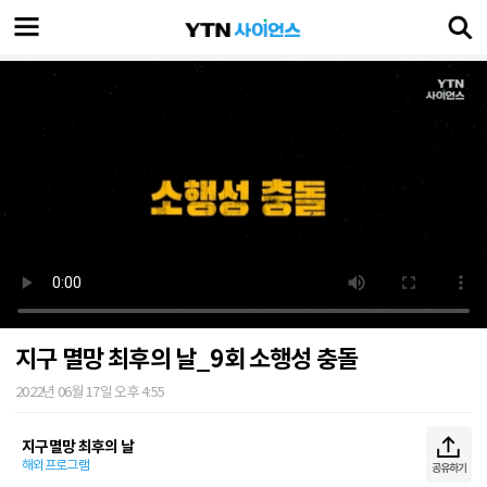
지구 멸망 최후의 날_9회 소행성 충돌
2022년 06월 17일 오후 4:55
지구멸망 최후의 날
해외프로그램
공유하기