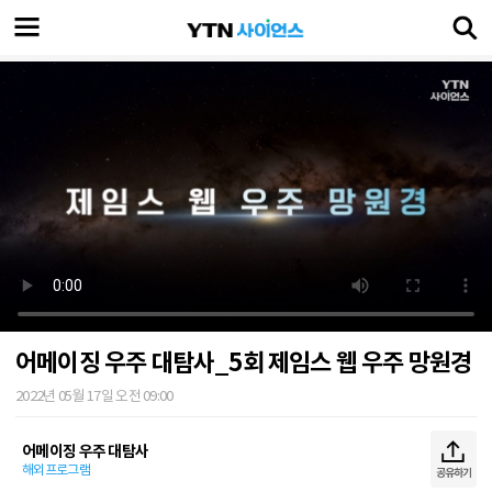
어메이징 우주 대탐사_5회 제임스 웹 우주 망원경
2022년 05월 17일 오전 09:00
어메이징 우주 대탐사
해외프로그램
공유하기