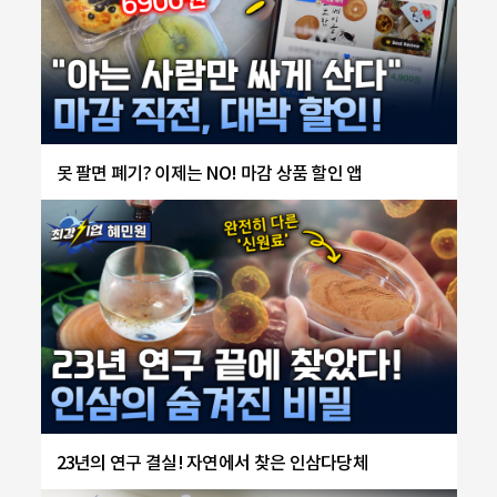
못 팔면 폐기? 이제는 NO! 마감 상품 할인 앱
23년의 연구 결실! 자연에서 찾은 인삼다당체