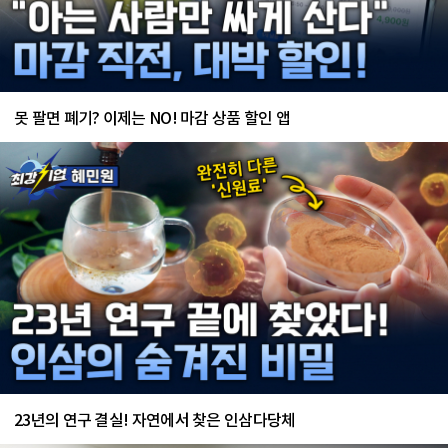
못 팔면 폐기? 이제는 NO! 마감 상품 할인 앱
23년의 연구 결실! 자연에서 찾은 인삼다당체