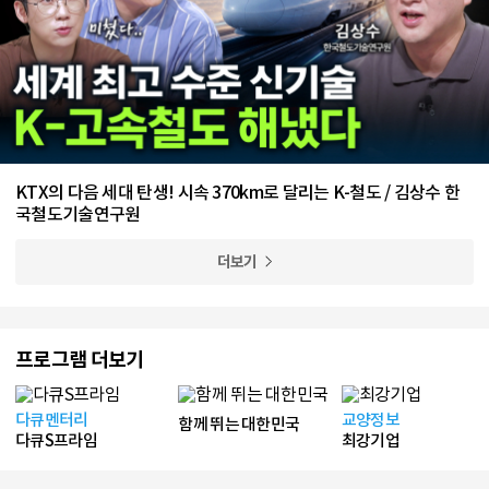
KTX의 다음 세대 탄생! 시속 370km로 달리는 K-철도 / 김상수 한
국철도기술연구원
더보기
프로그램 더보기
다큐멘터리
교양정보
함께 뛰는 대한민국
다큐S프라임
최강기업