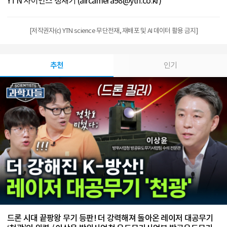
YTN 사이언스 정재기 (aircamera98@ytn.co.kr)
[저작권자(c) YTN science 무단전재, 재배포 및 AI 데이터 활용 금지]
추천
인기
드론 시대 끝팡왕 무기 등판! 더 강력해져 돌아온 레이저 대공무기