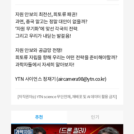
자원 안보의 최전선, 희토류 패권!
과연, 중국 말고는 정말 대안이 없을까?
‘자원 무기화’에 맞선 각국의 전략.
그리고 우리가 내딛는 발걸음!
자원 안보와 공급망 전쟁!
희토류 자립을 향해 우리는 어떤 전략을 준비해야할까?
과학자들에서 자세히 알아보자!
YTN 사이언스 정재기 (aircamera98@ytn.co.kr)
[저작권자(c) YTN science 무단전재, 재배포 및 AI 데이터 활용 금지]
추천
인기