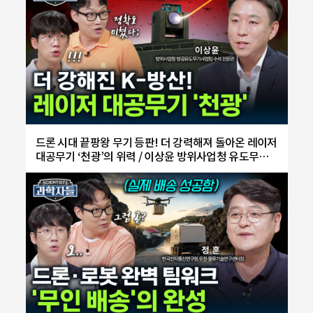
드론 시대 끝팡왕 무기 등판! 더 강력해져 돌아온 레이저
대공무기 ‘천광’의 위력 / 이상윤 방위사업청 유도무기
사업부 방공유도무기사업팀 수석 전문관