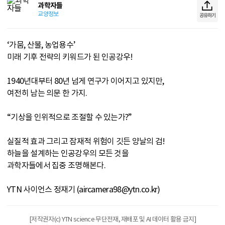
과학자들
교양정보
공유하기
‘가뭄, 산불, 농업용수’
미래 기후 전략의 키워드가 된 인공강우!
1940년대부터 80년 넘게 연구가 이어지고 있지만,
여전히 남는 의문 한 가지.
“기상을 인위적으로 조절할 수 있는가?”
실질적 효과 그리고 잠재적 위험이 깃든 양날의 검!
하늘을 설계하는 인공강우의 모든 것을
과학자들에서 집중 조명해본다.
YTN 사이언스 정재기 (aircamera98@ytn.co.kr)
[저작권자(c) YTN science 무단전재, 재배포 및 AI 데이터 활용 금지]