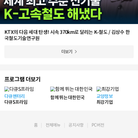
KTX의 다음 세대 탄생! 시속 370km로 달리는 K-철도 / 김상수 한
국철도기술연구원
더보기
프로그램 더보기
다큐멘터리
교양정보
함께 뛰는 대한민국
다큐S프라임
최강기업
홈
전체메뉴
공지사항
PC버전