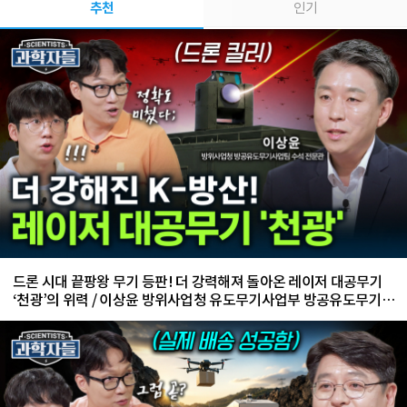
추천
인기
드론 시대 끝팡왕 무기 등판! 더 강력해져 돌아온 레이저 대공무기
‘천광’의 위력 / 이상윤 방위사업청 유도무기사업부 방공유도무기사
업팀 수석 전문관