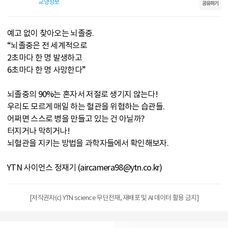
교양정보
공유하기
예고 없이 찾아오는 뇌졸중.
“뇌졸중은 전 세계적으로
2초마다 한 명 발생하고
6초마다 한 명 사망한다”
뇌졸중의 90%는 혼자서 저절로 생기지 않는다!
우리도 모르게 매일 하는 혈관을 위협하는 습관들.
어쩌면 스스로 병을 만들고 있는 건 아닐까?
터지거나 막히거나!
뇌혈관을 지키는 방법을 과학자들에서 확인해보자.
YTN 사이언스 정재기 (aircamera98@ytn.co.kr)
[저작권자(c) YTN science 무단전재, 재배포 및 AI 데이터 활용 금지]